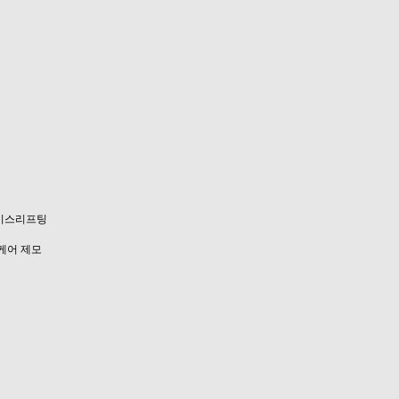
이스리프팅
케어
제모