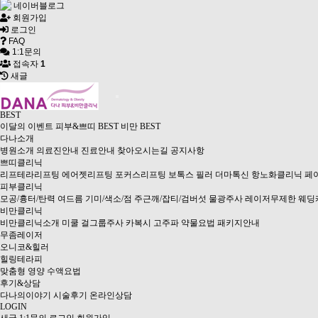
네이버블로그
회원가입
로그인
FAQ
1:1문의
접속자
1
새글
BEST
이달의 이벤트
피부&쁘띠 BEST
비만 BEST
다나소개
병원소개
의료진안내
진료안내
찾아오시는길
공지사항
쁘띠클리닉
리프테라리프팅
에어젯리프팅
포커스리프팅
보톡스
필러
더마톡신
항노화클리닉
페
피부클리닉
모공/흉터/탄력
여드름
기미/색소/점
주근깨/잡티/검버섯
물광주사
레이저무제한
웨딩
비만클리닉
비만클리닉소개
미쿨
걸그룹주사
카복시
고주파
약물요법
패키지안내
무좀레이저
오니코&힐러
힐링테라피
맞춤형 영양 수액요법
후기&상담
다나의이야기
시술후기
온라인상담
LOGIN